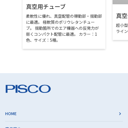
真空用チューブ
真空
柔軟性に優れ、真空配管の稼動部・揺動部
に最適。 極軟質のポリウレタンチュー
超小
ブ。 揺動箇所でのエア機器への反発力が
ライ
弱くコンパクト配管に最適。 カラー：1
色、サイズ：5種。
HOME