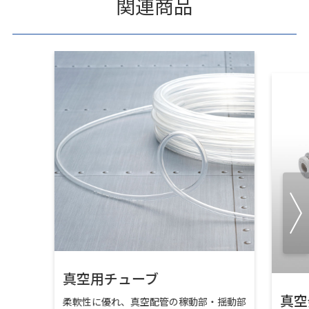
関連商品
真空用チューブ
真空
柔軟性に優れ、真空配管の稼動部・揺動部