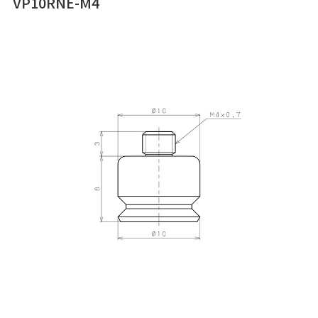
VP10RNE-M4