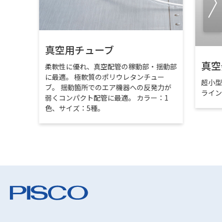
真空用チューブ
真空
柔軟性に優れ、真空配管の稼動部・揺動部
に最適。 極軟質のポリウレタンチュー
超小
ブ。 揺動箇所でのエア機器への反発力が
ライ
弱くコンパクト配管に最適。 カラー：1
色、サイズ：5種。