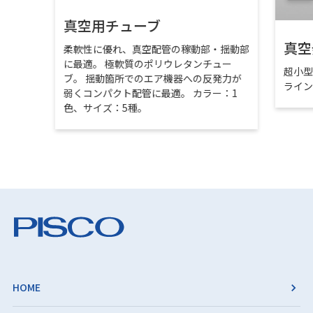
真空用チューブ
真空
柔軟性に優れ、真空配管の稼動部・揺動部
に最適。 極軟質のポリウレタンチュー
超小
ブ。 揺動箇所でのエア機器への反発力が
ライ
弱くコンパクト配管に最適。 カラー：1
色、サイズ：5種。
HOME