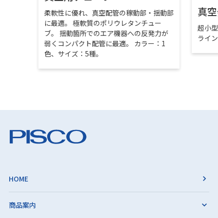
真空
柔軟性に優れ、真空配管の稼動部・揺動部
に最適。 極軟質のポリウレタンチュー
超小
ブ。 揺動箇所でのエア機器への反発力が
ライ
弱くコンパクト配管に最適。 カラー：1
色、サイズ：5種。
HOME
商品案内