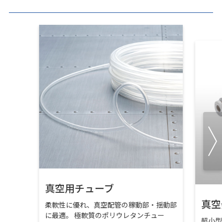
真空用チューブ
真空
柔軟性に優れ、真空配管の稼動部・揺動部
に最適。 極軟質のポリウレタンチュー
超小