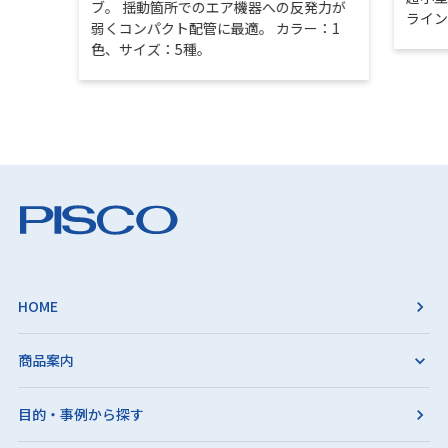
ブ。 揺動箇所でのエア機器への反発力が
ライ
弱くコンパクト配管に最適。 カラー：1
色、サイズ：5種。
HOME
商品案内
目的・事例から探す