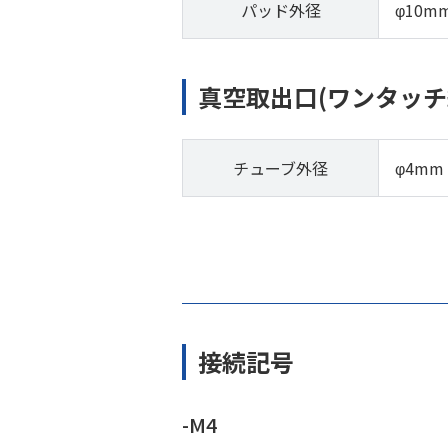
パッド外径
φ10m
真空取出口(ワンタッチ
チューブ外径
φ4mm
接続記号
-M4