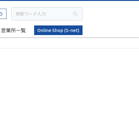
り
営業所一覧
Online Shop (S-net)