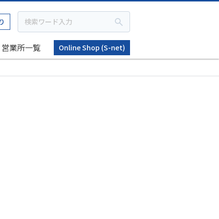
り
営業所一覧
Online Shop (S-net)