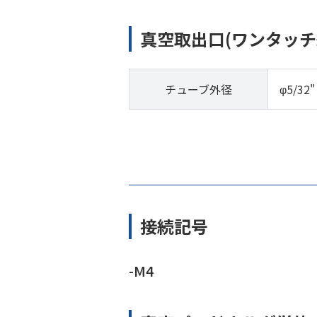
真空取出口(ワンタッチ
チューブ外径
φ5/32"
接続記号
-M4