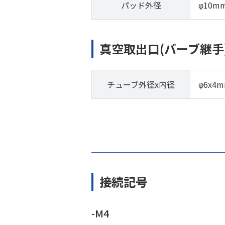
パッド外径
φ10m
真空取出口(バーブ継手
チューブ外径x内径
φ6x4
接続記号
-M4