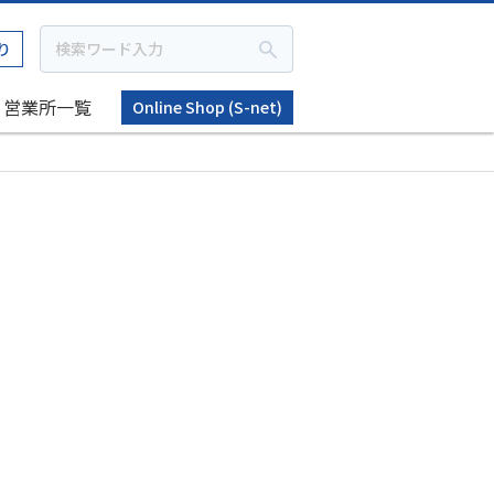
り
営業所一覧
Online Shop (S-net)