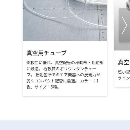
真空用チューブ
真空
柔軟性に優れ、真空配管の稼動部・揺動部
に最適。 極軟質のポリウレタンチュー
超小
ブ。 揺動箇所でのエア機器への反発力が
ライ
弱くコンパクト配管に最適。 カラー：1
色、サイズ：5種。