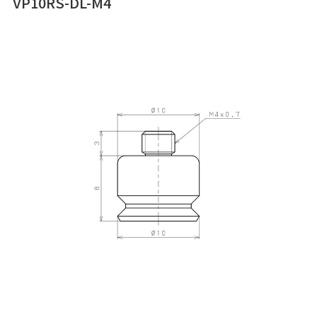
VP10RS-DL-M4