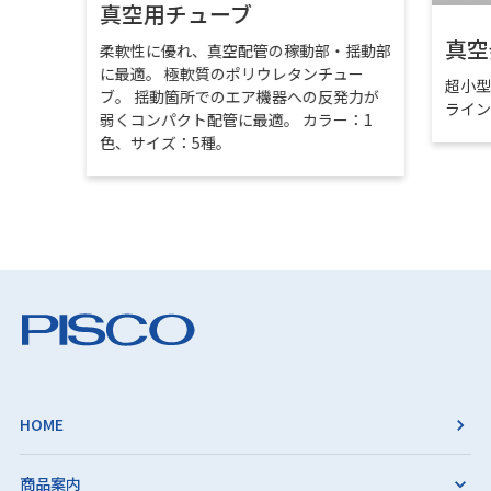
真空用チューブ
真空
柔軟性に優れ、真空配管の稼動部・揺動部
に最適。 極軟質のポリウレタンチュー
超小
ブ。 揺動箇所でのエア機器への反発力が
ライ
弱くコンパクト配管に最適。 カラー：1
色、サイズ：5種。
HOME
商品案内