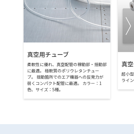
真空用チューブ
真空
柔軟性に優れ、真空配管の稼動部・揺動部
に最適。 極軟質のポリウレタンチュー
超小
ブ。 揺動箇所でのエア機器への反発力が
ライ
弱くコンパクト配管に最適。 カラー：1
色、サイズ：5種。