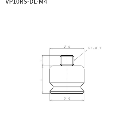
VP10RS-DL-M4