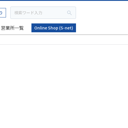
り
営業所一覧
Online Shop (S-net)