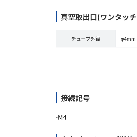
真空取出口(ワンタッチ
チューブ外径
φ4mm
接続記号
-M4