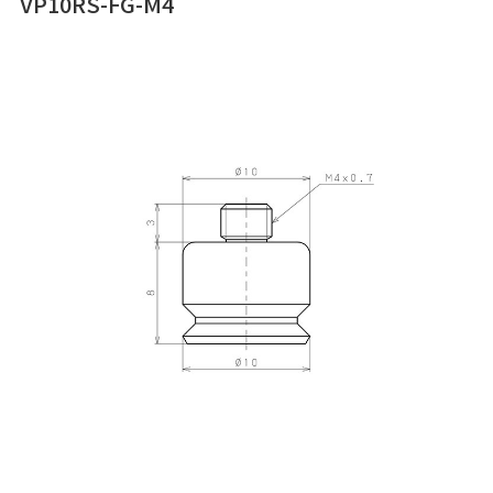
VP10RS-FG-M4