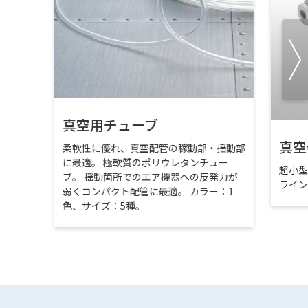
真空用チューブ
真空
柔軟性に優れ、真空配管の稼動部・揺動部
に最適。 極軟質のポリウレタンチュー
超小
ブ。 揺動箇所でのエア機器への反発力が
ライ
弱くコンパクト配管に最適。 カラー：1
色、サイズ：5種。