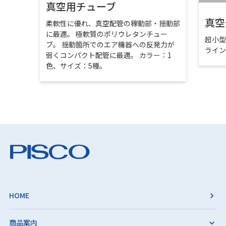
真空用チューブ
真空
柔軟性に優れ、真空配管の稼動部・揺動部
に最適。 極軟質のポリウレタンチュー
超小
ブ。 揺動箇所でのエア機器への反発力が
ライ
弱くコンパクト配管に最適。 カラー：1
色、サイズ：5種。
HOME
商品案内