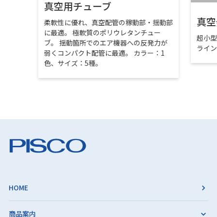
真空用チューブ
真空
柔軟性に優れ、真空配管の稼動部・揺動部
に最適。 極軟質のポリウレタンチュー
超小
ブ。 揺動箇所でのエア機器への反発力が
ライ
弱くコンパクト配管に最適。 カラー：1
色、サイズ：5種。
HOME
商品案内