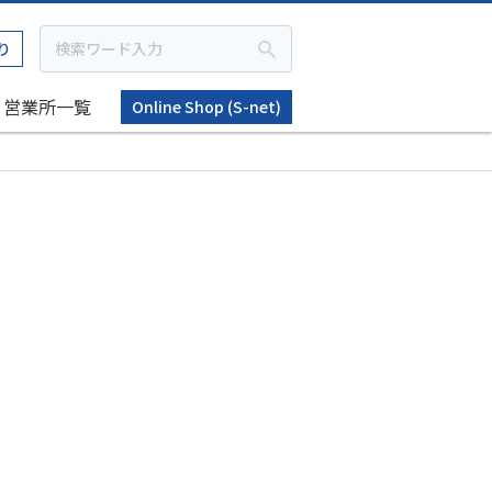
り
営業所一覧
Online Shop (S-net)