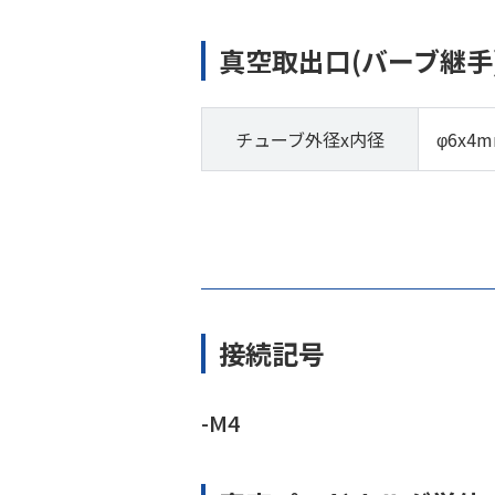
真空取出口(バーブ継手
チューブ外径x内径
φ6x4
接続記号
-M4