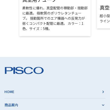
真空
柔軟性に優れ、真空配管の稼動部・揺動部
に最適。 極軟質のポリウレタンチュー
超小
ブ。 揺動箇所でのエア機器への反発力が
ライ
弱くコンパクト配管に最適。 カラー：1
色、サイズ：5種。
HOME
商品案内