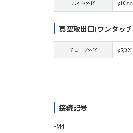
パッド外径
φ10m
真空取出口(ワンタッチ
チューブ外径
φ5/32"
接続記号
-M4