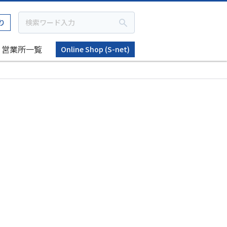
り
営業所一覧
Online Shop (S-net)