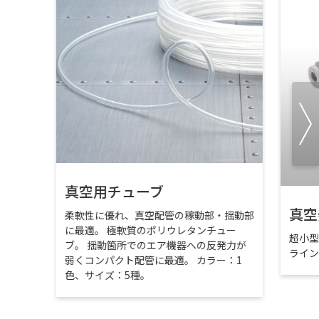
真空用チューブ
真空
柔軟性に優れ、真空配管の稼動部・揺動部
に最適。 極軟質のポリウレタンチュー
超小
ブ。 揺動箇所でのエア機器への反発力が
ライ
弱くコンパクト配管に最適。 カラー：1
色、サイズ：5種。