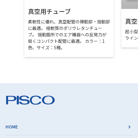
真空用チューブ
真空
柔軟性に優れ、真空配管の稼動部・揺動部
に最適。 極軟質のポリウレタンチュー
超小
ブ。 揺動箇所でのエア機器への反発力が
ライ
弱くコンパクト配管に最適。 カラー：1
色、サイズ：5種。
HOME