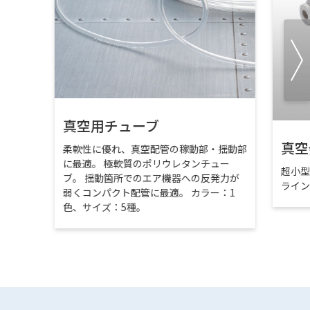
真空用チューブ
真空
柔軟性に優れ、真空配管の稼動部・揺動部
に最適。 極軟質のポリウレタンチュー
超小
ブ。 揺動箇所でのエア機器への反発力が
ライ
弱くコンパクト配管に最適。 カラー：1
色、サイズ：5種。