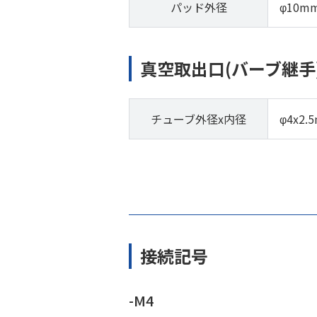
パッド外径
φ10m
真空取出口(バーブ継手
チューブ外径x内径
φ4x2.
接続記号
-M4