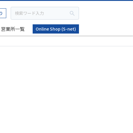
り
営業所一覧
Online Shop (S-net)