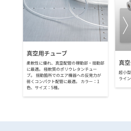
真空用チューブ
真空
柔軟性に優れ、真空配管の稼動部・揺動部
に最適。 極軟質のポリウレタンチュー
超小
ブ。 揺動箇所でのエア機器への反発力が
ライ
弱くコンパクト配管に最適。 カラー：1
色、サイズ：5種。