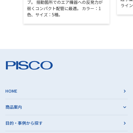
ブ。 揺動箇所でのエア機器への反発力が
ライ
弱くコンパクト配管に最適。 カラー：1
色、サイズ：5種。
HOME
商品案内
目的・事例から探す