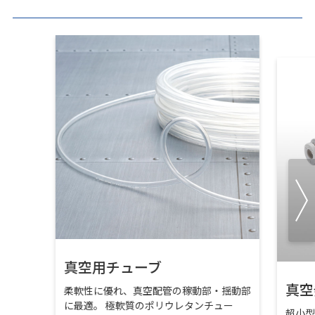
真空用チューブ
真空
柔軟性に優れ、真空配管の稼動部・揺動部
に最適。 極軟質のポリウレタンチュー
超小