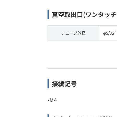
真空取出口(ワンタッチ
チューブ外径
φ5/32"
接続記号
-M4