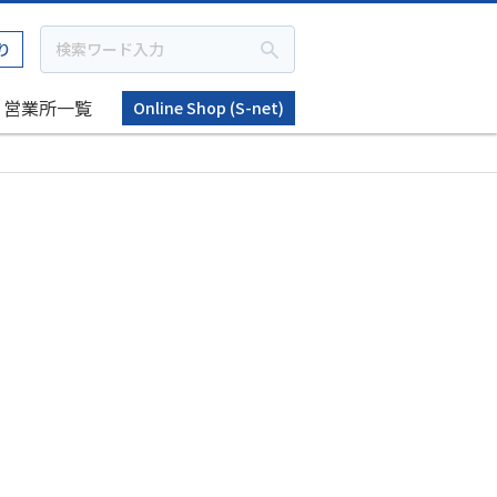
り
営業所一覧
Online Shop (S-net)