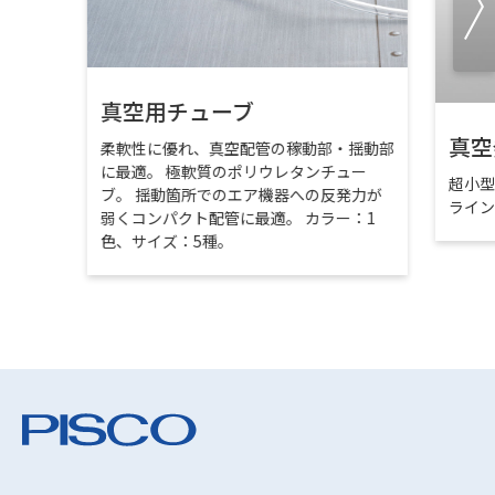
真空用チューブ
真空
柔軟性に優れ、真空配管の稼動部・揺動部
に最適。 極軟質のポリウレタンチュー
超小
ブ。 揺動箇所でのエア機器への反発力が
ライ
弱くコンパクト配管に最適。 カラー：1
色、サイズ：5種。