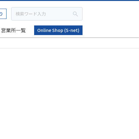
り
営業所一覧
Online Shop (S-net)