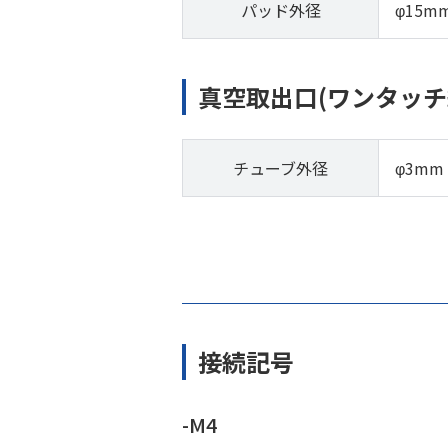
パッド外径
φ15m
真空取出口(ワンタッチ
チューブ外径
φ3mm
接続記号
-M4