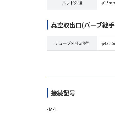
パッド外径
φ15m
真空取出口(バーブ継手
チューブ外径x内径
φ4x2.
接続記号
-M4