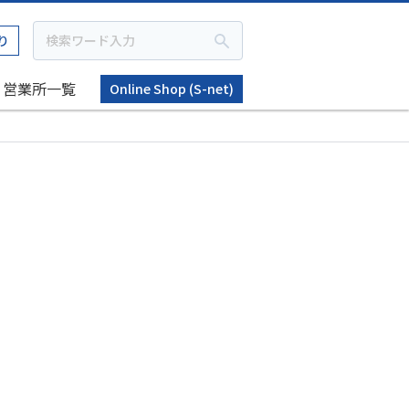
り
営業所一覧
Online Shop (S-net)