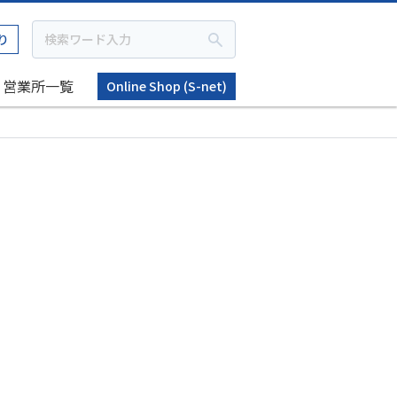
り
営業所一覧
Online Shop (S-net)