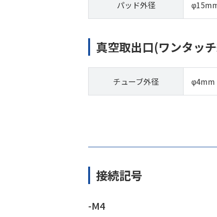
パッド外径
φ15m
真空取出口(ワンタッチ
チューブ外径
φ4mm
接続記号
-M4