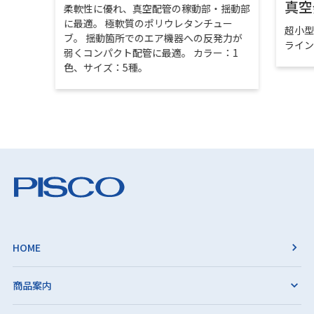
真空
柔軟性に優れ、真空配管の稼動部・揺動部
に最適。 極軟質のポリウレタンチュー
超小
ブ。 揺動箇所でのエア機器への反発力が
ライ
弱くコンパクト配管に最適。 カラー：1
色、サイズ：5種。
HOME
商品案内