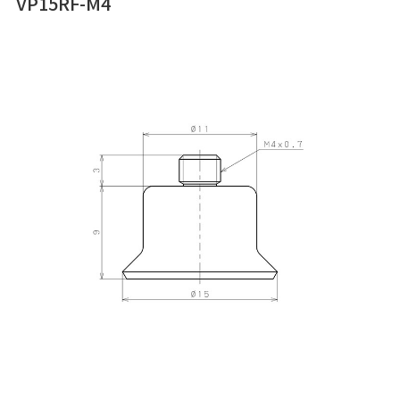
VP15RF-M4