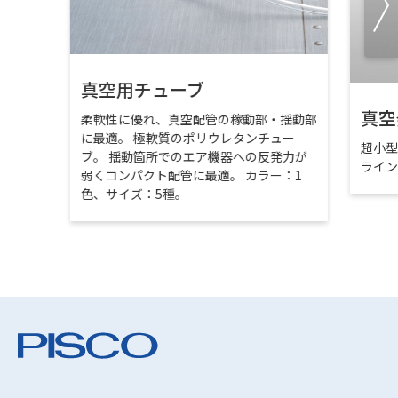
真空用チューブ
真空
柔軟性に優れ、真空配管の稼動部・揺動部
に最適。 極軟質のポリウレタンチュー
超小
ブ。 揺動箇所でのエア機器への反発力が
ライ
弱くコンパクト配管に最適。 カラー：1
色、サイズ：5種。