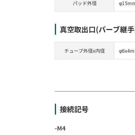
パッド外径
φ15m
真空取出口(バーブ継手
チューブ外径x内径
φ6x4
接続記号
-M4