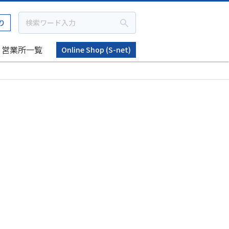
り
営業所一覧
Online Shop (S-net)