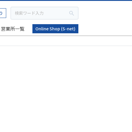
り
営業所一覧
Online Shop (S-net)