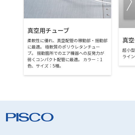
真空用チューブ
真空
柔軟性に優れ、真空配管の稼動部・揺動部
に最適。 極軟質のポリウレタンチュー
超小
ブ。 揺動箇所でのエア機器への反発力が
ライ
弱くコンパクト配管に最適。 カラー：1
色、サイズ：5種。