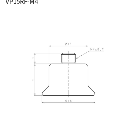
VP15RF-M4