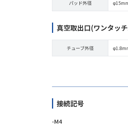
パッド外径
φ15m
真空取出口(ワンタッチ
チューブ外径
φ1.8m
接続記号
-M4