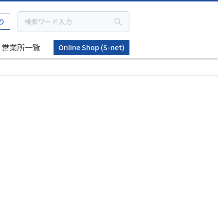
り
営業所一覧
Online Shop (S-net)