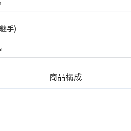
m
継手)
m
商品構成