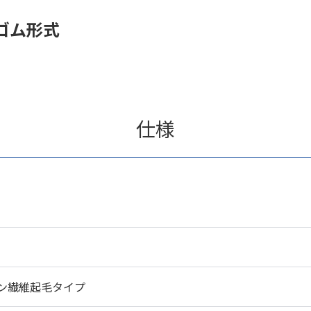
ゴム形式
仕様
ン繊維起毛タイプ