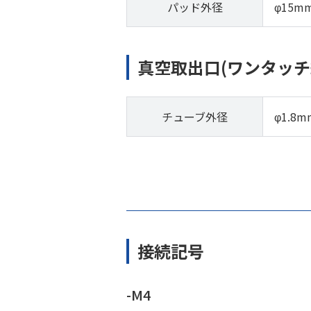
パッド外径
φ15m
真空取出口(ワンタッチ
チューブ外径
φ1.8m
接続記号
-M4