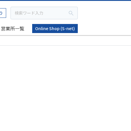
り
営業所一覧
Online Shop (S-net)