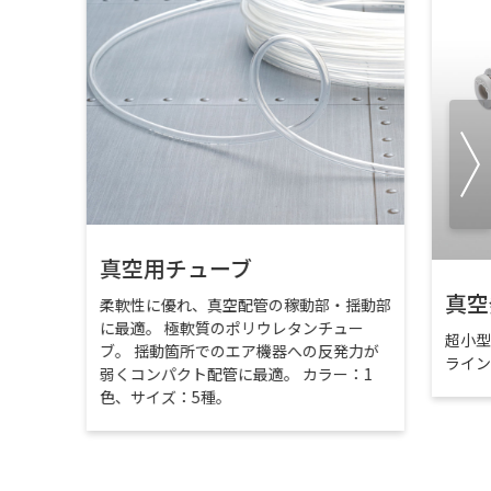
真空用チューブ
真空
柔軟性に優れ、真空配管の稼動部・揺動部
に最適。 極軟質のポリウレタンチュー
超小
ブ。 揺動箇所でのエア機器への反発力が
ライ
弱くコンパクト配管に最適。 カラー：1
色、サイズ：5種。