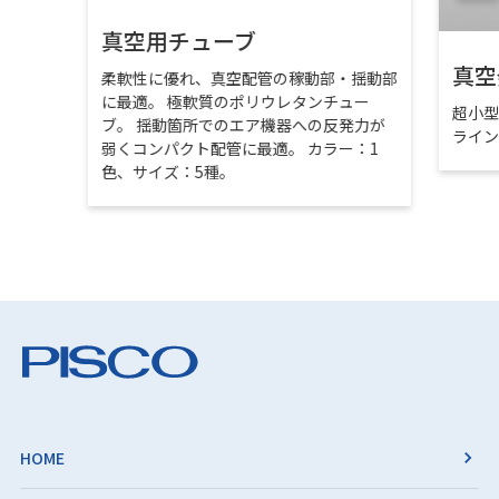
真空用チューブ
真空
柔軟性に優れ、真空配管の稼動部・揺動部
に最適。 極軟質のポリウレタンチュー
超小
ブ。 揺動箇所でのエア機器への反発力が
ライ
弱くコンパクト配管に最適。 カラー：1
色、サイズ：5種。
HOME