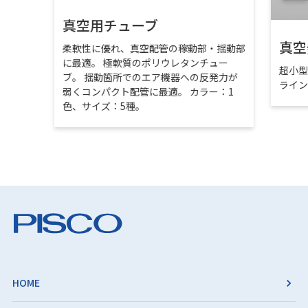
真空用チューブ
真空
柔軟性に優れ、真空配管の稼動部・揺動部
に最適。 極軟質のポリウレタンチュー
超小
ブ。 揺動箇所でのエア機器への反発力が
ライ
弱くコンパクト配管に最適。 カラー：1
色、サイズ：5種。
HOME