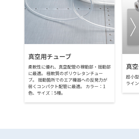
真空用チューブ
真空
柔軟性に優れ、真空配管の稼動部・揺動部
に最適。 極軟質のポリウレタンチュー
超小
ブ。 揺動箇所でのエア機器への反発力が
ライ
弱くコンパクト配管に最適。 カラー：1
色、サイズ：5種。