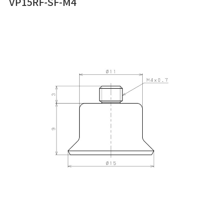
VP15RF-SF-M4