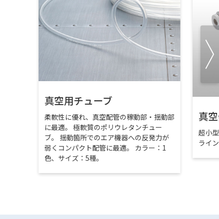
真空用チューブ
真空
柔軟性に優れ、真空配管の稼動部・揺動部
に最適。 極軟質のポリウレタンチュー
超小
ブ。 揺動箇所でのエア機器への反発力が
ライ
弱くコンパクト配管に最適。 カラー：1
色、サイズ：5種。