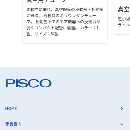
真空
柔軟性に優れ、真空配管の稼動部・揺動部
に最適。 極軟質のポリウレタンチュー
超小
ブ。 揺動箇所でのエア機器への反発力が
ライ
弱くコンパクト配管に最適。 カラー：1
色、サイズ：5種。
HOME
商品案内