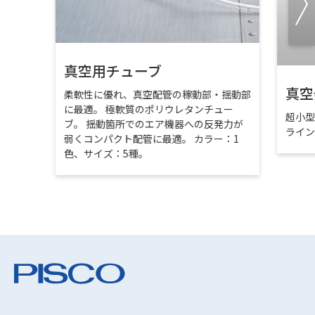
真空用チューブ
真空
柔軟性に優れ、真空配管の稼動部・揺動部
に最適。 極軟質のポリウレタンチュー
超小
ブ。 揺動箇所でのエア機器への反発力が
ライ
弱くコンパクト配管に最適。 カラー：1
色、サイズ：5種。