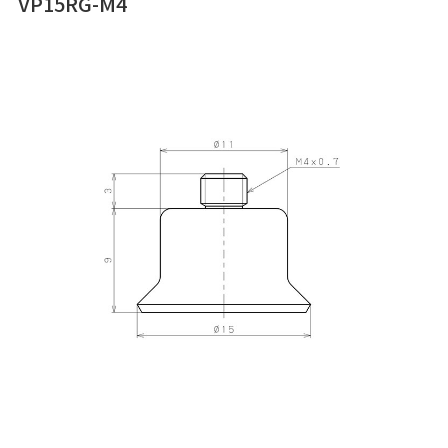
VP15RG-M4