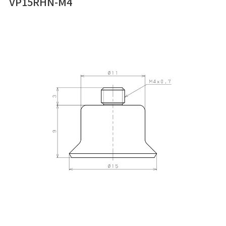
VP15RHN-M4