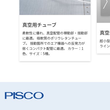
真空用チューブ
真空
柔軟性に優れ、真空配管の稼動部・揺動部
に最適。 極軟質のポリウレタンチュー
超小
ブ。 揺動箇所でのエア機器への反発力が
ライ
弱くコンパクト配管に最適。 カラー：1
色、サイズ：5種。