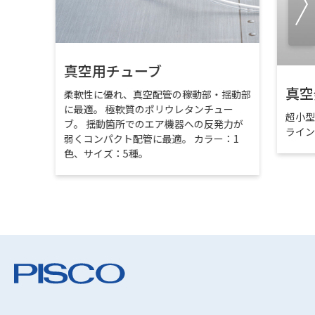
真空用チューブ
真空
柔軟性に優れ、真空配管の稼動部・揺動部
に最適。 極軟質のポリウレタンチュー
超小
ブ。 揺動箇所でのエア機器への反発力が
ライ
弱くコンパクト配管に最適。 カラー：1
色、サイズ：5種。