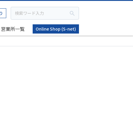
り
営業所一覧
Online Shop (S-net)