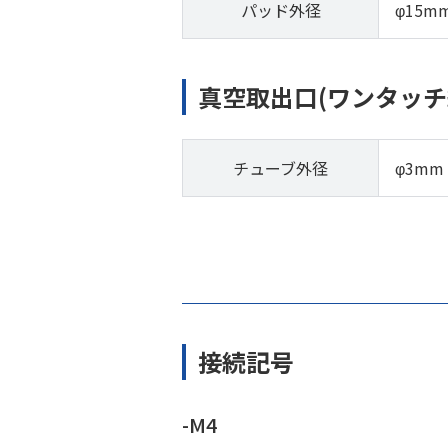
パッド外径
φ15m
真空取出口(ワンタッチ
チューブ外径
φ3mm
接続記号
-M4