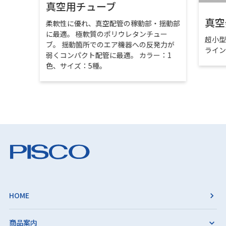
真空用チューブ
真空
柔軟性に優れ、真空配管の稼動部・揺動部
に最適。 極軟質のポリウレタンチュー
超小
ブ。 揺動箇所でのエア機器への反発力が
ライ
弱くコンパクト配管に最適。 カラー：1
色、サイズ：5種。
HOME
商品案内