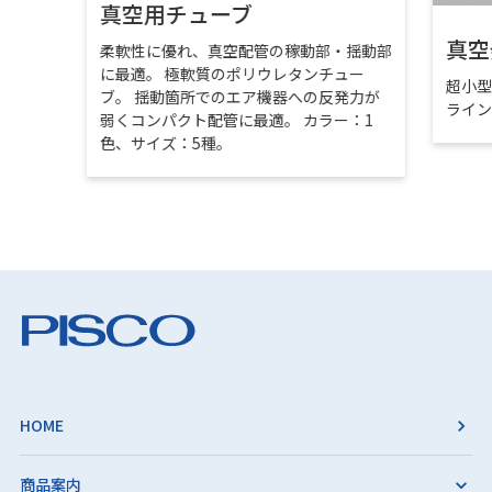
真空用チューブ
真空
柔軟性に優れ、真空配管の稼動部・揺動部
に最適。 極軟質のポリウレタンチュー
超小
ブ。 揺動箇所でのエア機器への反発力が
ライ
弱くコンパクト配管に最適。 カラー：1
色、サイズ：5種。
HOME
商品案内