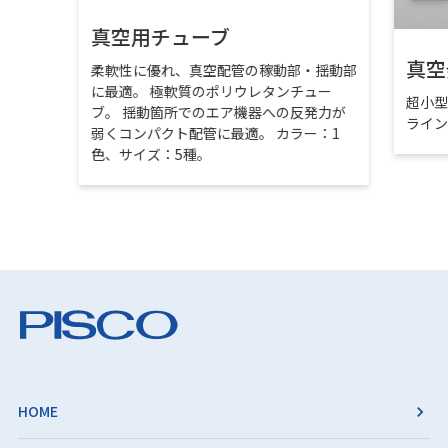
真空用チューブ
真空
柔軟性に優れ、真空配管の稼動部・揺動部
に最適。 極軟質のポリウレタンチュー
超小
ブ。 揺動箇所でのエア機器への反発力が
ライ
弱くコンパクト配管に最適。 カラー：1
色、サイズ：5種。
HOME